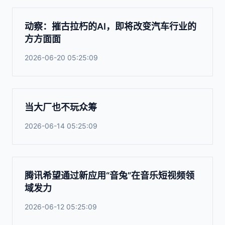
动察：摧古拉朽的AI，即将改变汽车行业的
方方面面
2026-06-20 05:25:09
当大厂也不玩众筹
2026-06-14 05:25:09
腾讯希望通过新应用“音兔”在音乐短视频领
域发力
2026-06-12 05:25:09