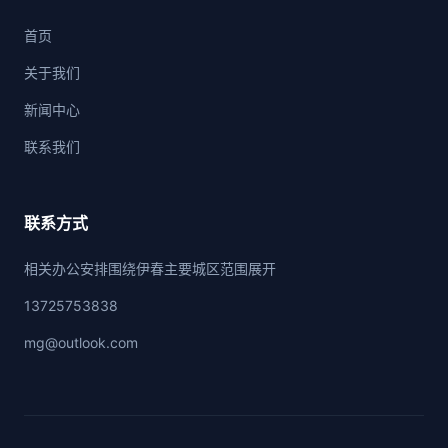
首页
关于我们
新闻中心
联系我们
联系方式
相关办公安排围绕伊春主要城区范围展开
13725753838
mg@outlook.com