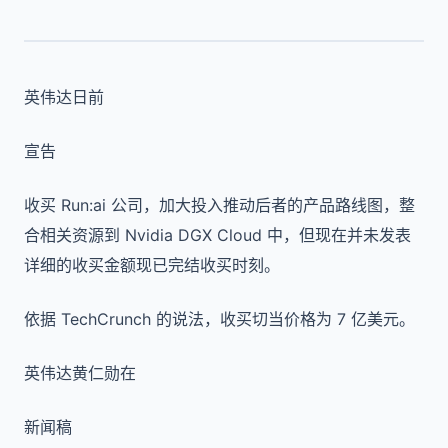
英伟达日前
宣告
收买 Run:ai 公司，加大投入推动后者的产品路线图，整
合相关资源到 Nvidia DGX Cloud 中，但现在并未发表
详细的收买金额现已完结收买时刻。
依据 TechCrunch 的说法，收买切当价格为 7 亿美元。
英伟达黄仁勋在
新闻稿