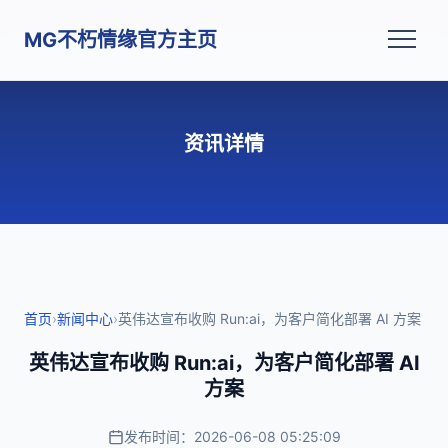
MG不朽情缘官方主页
资讯详情
首页
›
新闻中心
›
英伟达宣布收购 Run:ai，为客户简化部署 AI 方案
英伟达宣布收购 Run:ai，为客户简化部署 AI
方案
发布时间：2026-06-08 05:25:09