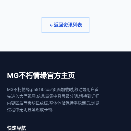
返回资讯列表
MG不朽情缘官方主页
MG不朽情缘,pa919.cc✅页面加载时,移动端用户首
先进入大厅视图,信息量集中且层级分明,切换到详细
内容区后节奏明显放缓,整体体验保持平稳连贯,浏览
过程中无明显延迟或卡顿.
快速导航