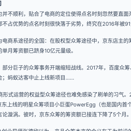
向
也并不顺利，贴合了电商的定位使得点名时刻忽然要直面
不占优势的点名时刻很快落于劣势，终究在2016年被9
为电商系途径的全国：在股权型众筹途径中，京东店主的
的单月筹资额已跻身10亿元量级。
部分巨子的众筹事务开端缩短战线。2017年，百度众
金；蚂蚁达客中止上线新项目……
电商形式运营的权益型众筹途径也难免感染了刷单的习气。2
在京东上线的明星众筹项目小巨蛋PowerEgg（也是国内
言论漩涡。彼时，京东众筹的筹资额已接连下降了5个月