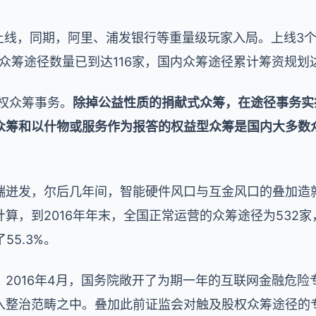
式上线，同期，阿里、浦发银行等重量级玩家入局。上线3
众筹途径数量已到达116家，国内众筹途径累计筹资规划达
股权众筹事务。
除掉公益性质的捐献式众筹，在途径事务实
众筹和以什物或服务作为报答的权益型众筹是国内大多数
端迸发，尔后几年间，智能硬件风口与互金风口的叠加造
算，到2016年年末，全国正常运营的众筹途径为532
55.3%。
2016年4月，国务院敞开了为期一年的互联网金融危
入整治范畴之中。叠加此前证监会对触及股权众筹途径的