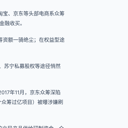
淘宝、京东等头部电商系众筹
1金融收买。
筹资额一骑绝尘；在权益型途
筹、苏宁私募股权等途径悄然
017年11月，京东众筹深陷
首个众筹过亿项目）被曝涉嫌刷
。