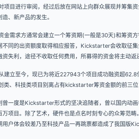
ter会对项目进行审阅，经过后放在网站上向群众展现并筹
创造、新产品的发生。
途径上，资金需求方通常会建立一个筹资期(一般是30天)和筹
同的出资额度取得相应报答，Kickstarter会收取征
融资失利，途径不收取任何费用，所募得的资金将主动返
ter从建立至今，现已为将近227943个项目成功融资超62
划类、科技类项目别离占有kickstarter筹资金额的前
一度是Kickstarter形式的坚决追随者，曾以国内
百万项目。除了艺术，硬件也是点名时刻专心的众筹范畴
户体会较差乃至科技产品一再跳票都造成了我国版Kicks