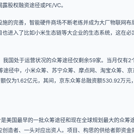
露股权融资途径或PE/VC。
设施的完善，智能硬件商场不断老练并成为大厂物联网布
目也进入了比如小米生态链等大企业的生态系统，这在必
底，我国处于运营状况的众筹途径仅剩余59家。当月仅有
型众筹途径中，小米众筹、苏宁众筹、摩点网、淘宝众筹、
额仅为1.62亿元，其间，京东众筹总融资额530.92万
arter是美国最早的一批众筹途径和现在全球规划最大的众筹途径之
造者、一头对应出资人。项目、构思的供给者即资金的需求方在