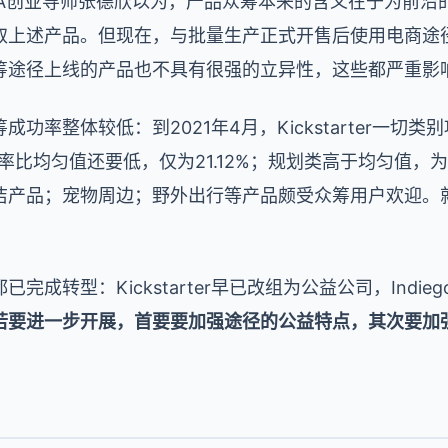
TA创业导师张德欣以为，产品众筹本来的含义在于为前沿
取上述产品。但现在，与批量生产正式开售后使用电商途
筹途径上线的产品也不具有很强的立异性，这些都严重影
功率整体较低：到2021年4月，Kickstarter一切
功率比均匀值还要低，仅为21.12%；规划类高于均匀值，为
洁产品；宠物周边；野外出行等产品颇受众筹用户欢迎。
成转型：Kickstarter早已改组为公益公司，Indi
若要进
一步开展
，首要
要
加强
途径的公益特点，
其次要加