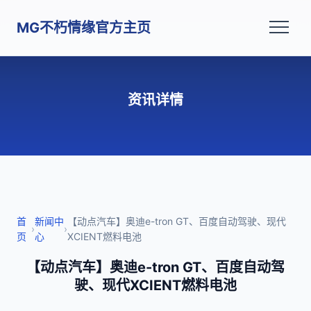
MG不朽情缘官方主页
资讯详情
首
新闻中
【动点汽车】奥迪e-tron GT、百度自动驾驶、现代
›
›
页
心
XCIENT燃料电池
【动点汽车】奥迪e-tron GT、百度自动驾
驶、现代XCIENT燃料电池