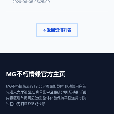
2026-06-05 05:25:09
返回资讯列表
MG不朽情缘官方主页
MG不朽情缘,pa919.cc✅页面加载时,移动端用户首
先进入大厅视图,信息量集中且层级分明,切换到详细
内容区后节奏明显放缓,整体体验保持平稳连贯,浏览
过程中无明显延迟或卡顿.