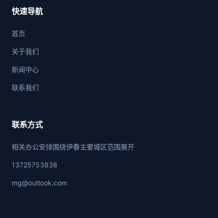
快速导航
首页
关于我们
新闻中心
联系我们
联系方式
相关办公安排围绕伊春主要城区范围展开
13725753838
mg@outlook.com