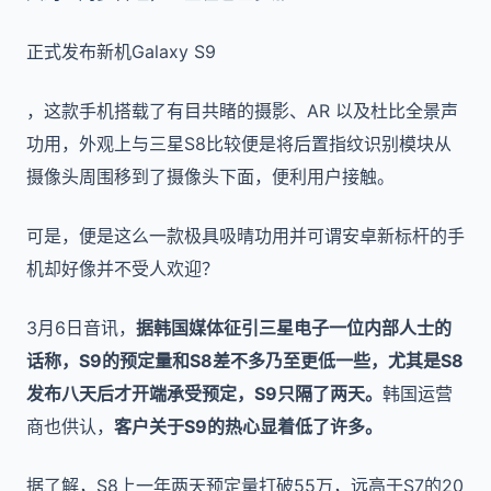
正式发布新机Galaxy S9
，这款手机搭载了有目共睹的摄影、AR 以及杜比全景声
功用，外观上与三星S8比较便是将后置指纹识别模块从
摄像头周围移到了摄像头下面，便利用户接触。
可是，便是这么一款极具吸晴功用并可谓安卓新标杆的手
机却好像并不受人欢迎？
3月6日音讯，
据韩国媒体征引三星电子一位内部人士的
话称，S9的预定量和S8差不多乃至更低一些，尤其是S8
发布八天后才开端承受预定，S9只隔了两天。
韩国运营
商也供认，
客户关于S9的热心显着低了许多。
据了解，S8上一年两天预定量打破55万，远高于S7的20