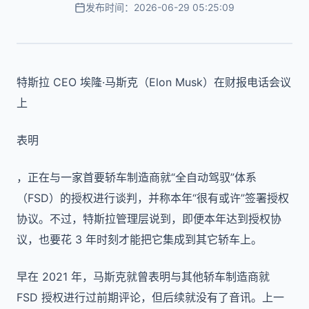
发布时间：2026-06-29 05:25:09
特斯拉 CEO 埃隆·马斯克（Elon Musk）在财报电话会议
上
表明
，正在与一家首要轿车制造商就“全自动驾驭”体系
（FSD）的授权进行谈判，并称本年“很有或许”签署授权
协议。不过，特斯拉管理层说到，即便本年达到授权协
议，也要花 3 年时刻才能把它集成到其它轿车上。
早在 2021 年，马斯克就曾表明与其他轿车制造商就
FSD 授权进行过前期评论，但后续就没有了音讯。上一