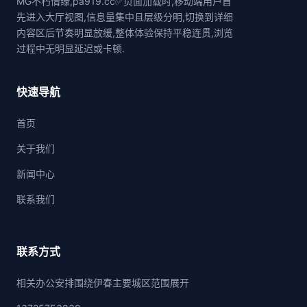
MG不朽情缘,pa919.cc✅页面加载时,移动端用户首
先进入大厅视图,信息量集中且层级分明,切换到详细
内容区后节奏明显放缓,整体体验保持平稳连贯,浏览
过程中无明显延迟或卡顿.
快速导航
首页
关于我们
新闻中心
联系我们
联系方式
相关办公安排围绕伊春主要城区范围展开