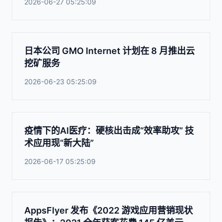
2026-06-27 05:25:09
日本公司 GMO Internet 计划在 8 月推出云
挖矿服务
2026-06-23 05:25:09
疫情下的AI医疗：硬核出击成“效率助攻” 技
术应用现“新大陆”
2026-06-17 05:25:09
AppsFlyer 发布《2022 游戏应用营销现状