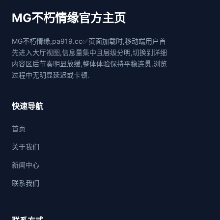
MG不朽情缘官方主页
MG不朽情缘,pa919.cc✅页面加载时,移动端用户首
先进入大厅视图,信息量集中且层级分明,切换到详细
内容区后节奏明显放缓,整体体验保持平稳连贯,浏览
过程中无明显延迟或卡顿.
快速导航
首页
关于我们
新闻中心
联系我们