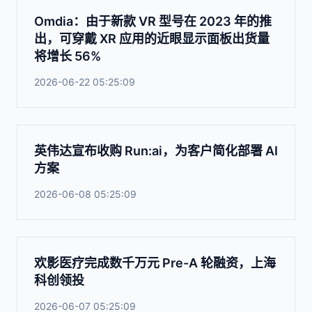
Omdia：由于新款 VR 型号在 2023 年的推
出，可穿戴 XR 应用的近眼显示面板出货量
将增长 56%
2026-06-22 05:25:09
英伟达宣布收购 Run:ai，为客户简化部署 AI
方案
2026-06-08 05:25:09
欢影医疗完成数千万元 Pre-A 轮融资，上海
科创领投
2026-06-07 05:25:09