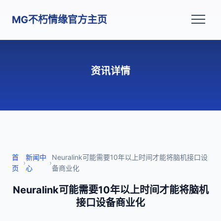
MG不朽情缘官方主页
资讯详情
首
新闻中
Neuralink可能需要10年以上时间才能将脑机接口设
›
›
页
心
备商业化
Neuralink可能需要10年以上时间才能将脑机
接口设备商业化