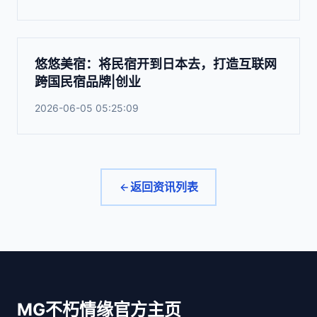
悠悠美宿：将民宿开到日本去，打造互联网
跨国民宿品牌|创业
2026-06-05 05:25:09
返回资讯列表
MG不朽情缘官方主页