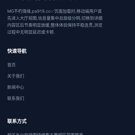
MG不朽情缘,pa919.cc✅页面加载时,移动端用户首
先进入大厅视图,信息量集中且层级分明,切换到详细
内容区后节奏明显放缓,整体体验保持平稳连贯,浏览
过程中无明显延迟或卡顿.
快速导航
首页
关于我们
新闻中心
联系我们
联系方式
相关办公安排围绕伊春主要城区范围展开