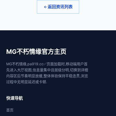
返回资讯列表
MG不朽情缘官方主页
MG不朽情缘,pa919.cc✅页面加载时,移动端用户首
先进入大厅视图,信息量集中且层级分明,切换到详细
内容区后节奏明显放缓,整体体验保持平稳连贯,浏览
过程中无明显延迟或卡顿.
快速导航
首页