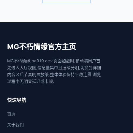
MG不朽情缘官方主页
MG不朽情缘,pa919.cc✅页面加载时,移动端用户首
先进入大厅视图,信息量集中且层级分明,切换到详细
内容区后节奏明显放缓,整体体验保持平稳连贯,浏览
过程中无明显延迟或卡顿.
快速导航
首页
关于我们