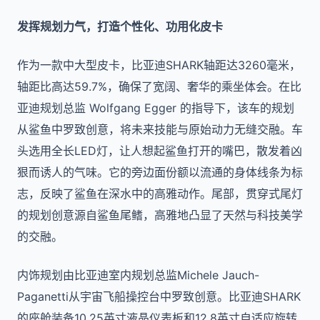
发挥规划力气，打造个性化、功用化皮卡
作为一款中大型皮卡，比亚迪SHARK轴距达3260毫米，
轴距比高达59.7%，确保了宽阔、奢华的乘坐体会。在比
亚迪规划总监 Wolfgang Egger 的指导下，该车的规划
从鲨鱼中罗致创意，将未来技能与原始动力无缝交融。车
头选用全长LED灯，让人想起鲨鱼打开的嘴巴，散发着凶
狠而诱人的气味。它的旁边面份额以流通的身体线条为标
志，反映了鲨鱼在深水中的高雅动作。尾部，贯穿式尾灯
的规划创意源自鲨鱼尾鳍，高雅地凸显了天然与科技美学
的交融。
内饰规划由比亚迪室内规划总监Michele Jauch-
Paganetti从宇宙飞船操控台中罗致创意。比亚迪SHARK
的座舱装备10.25英寸液晶仪表板和12.8英寸自适应旋转