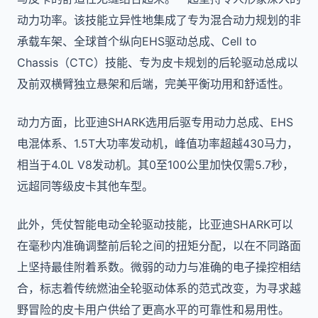
动力功率。该技能立异性地集成了专为混合动力规划的非
承载车架、全球首个纵向EHS驱动总成、Cell to
Chassis（CTC）技能、专为皮卡规划的后轮驱动总成以
及前双横臂独立悬架和后端，完美平衡功用和舒适性。
动力方面，比亚迪SHARK选用后驱专用动力总成、EHS
电混体系、1.5T大功率发动机，峰值功率超越430马力，
相当于4.0L V8发动机。其0至100公里加快仅需5.7秒，
远超同等级皮卡其他车型。
此外，凭仗智能电动全轮驱动技能，比亚迪SHARK可以
在毫秒内准确调整前后轮之间的扭矩分配，以在不同路面
上坚持最佳附着系数。微弱的动力与准确的电子操控相结
合，标志着传统燃油全轮驱动体系的范式改变，为寻求越
野冒险的皮卡用户供给了更高水平的可靠性和易用性。