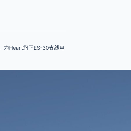
，为Heart旗下ES-30支线电