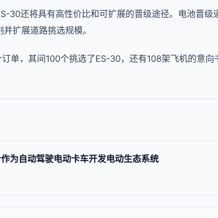
S-30还将具有高性价比和可扩展的晋级途径。电池晋级
刻并扩展道路挑选规模。
有230个订单，其间100个挑选了ES-30，还有108架飞机的意
Gatik 合作为自动驾驶电动卡车开发电动生态系统