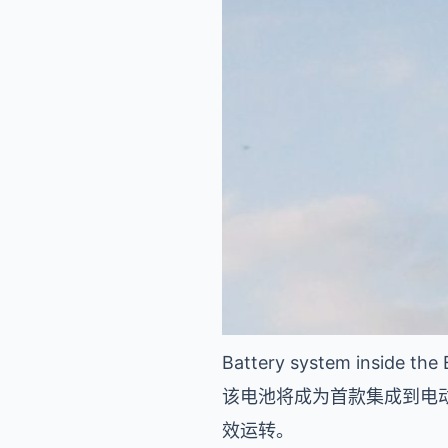
Battery system inside the
该电池将成为首款集成到电动
效运转。