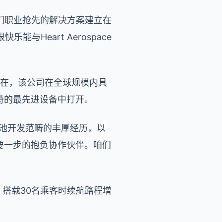
明：“咱们职业抢先的解决方案建立在
Heart Aerospace
。现在，该公司在全球规模内具
特的最先进设备中打开。
地上使用电池开发范畴的丰厚经历，以
要一步的抱负协作伙伴。咱们
，搭载30名乘客时续航路程增