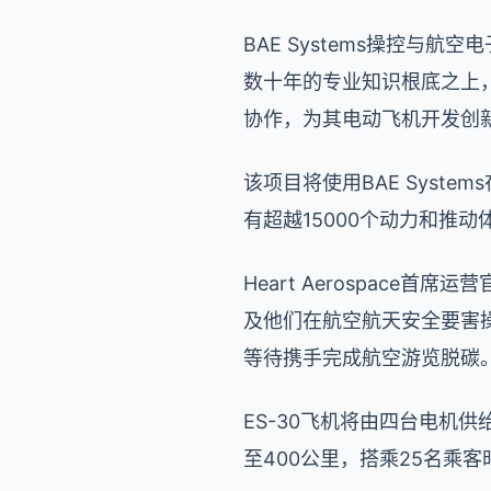
BAE Systems操控与航空
数十年的专业知识根底之上，可
协作，为其电动飞机开发创
该项目将使用BAE Sys
有超越15000个动力和推
Heart Aerospace首席
及他们在航空航天安全要害操
等待携手完成航空游览脱碳。
ES-30飞机将由四台电机
至400公里，搭乘25名乘客