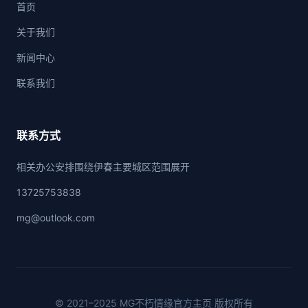
首页
关于我们
新闻中心
联系我们
联系方式
相关办公安排围绕伊春主要城区范围展开
13725753838
mg@outlook.com
© 2021–2025 MG不朽情缘官方主页 版权所有