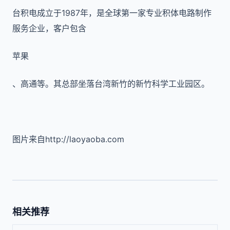
台积电成立于1987年，是全球第一家专业积体电路制作
服务企业，客户包含
苹果
、高通等。其总部坐落台湾新竹的新竹科学工业园区。
图片来自http://laoyaoba.com
相关推荐