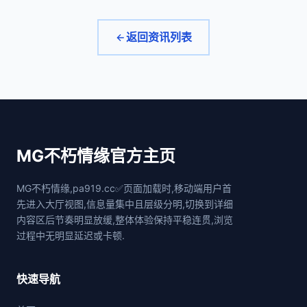
返回资讯列表
MG不朽情缘官方主页
MG不朽情缘,pa919.cc✅页面加载时,移动端用户首
先进入大厅视图,信息量集中且层级分明,切换到详细
内容区后节奏明显放缓,整体体验保持平稳连贯,浏览
过程中无明显延迟或卡顿.
快速导航