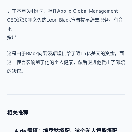
，在本年
3
月份时，担任
Apollo Global Management
CEO
近
30
年之久的
Leon Black
宣告提早辞去职务。有音
讯
指出
这是由于
Black
向爱泼斯坦供给了近
1.5
亿美元的资金，而
这一传言影响到了他的个人健康，然后促进他做出了卸职
的决议。
相关推荐
AIda 爱搭：换季愁搭配，这个私人智能搭配