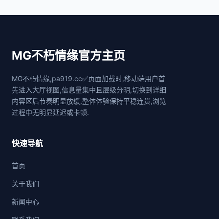
MG不朽情缘官方主页
MG不朽情缘,pa919.cc✅页面加载时,移动端用户首
先进入大厅视图,信息量集中且层级分明,切换到详细
内容区后节奏明显放缓,整体体验保持平稳连贯,浏览
过程中无明显延迟或卡顿.
快速导航
首页
关于我们
新闻中心