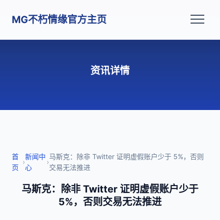
MG不朽情缘官方主页
资讯详情
首
新闻中
马斯克：除非 Twitter 证明虚假账户少于 5%，否则
›
›
页
心
交易无法推进
马斯克：除非 Twitter 证明虚假账户少于
5%，否则交易无法推进