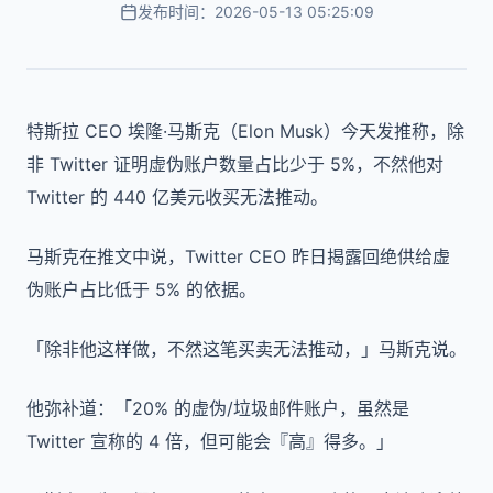
发布时间：2026-05-13 05:25:09
特斯拉 CEO 埃隆·马斯克（Elon Musk）今天发推称，除
非 Twitter 证明虚伪账户数量占比少于 5%，不然他对
Twitter 的 440 亿美元收买无法推动。
马斯克在推文中说，Twitter CEO 昨日揭露回绝供给虚
伪账户占比低于 5% 的依据。
「除非他这样做，不然这笔买卖无法推动，」马斯克说。
他弥补道：「20% 的虚伪/垃圾邮件账户，虽然是
Twitter 宣称的 4 倍，但可能会『高』得多。」