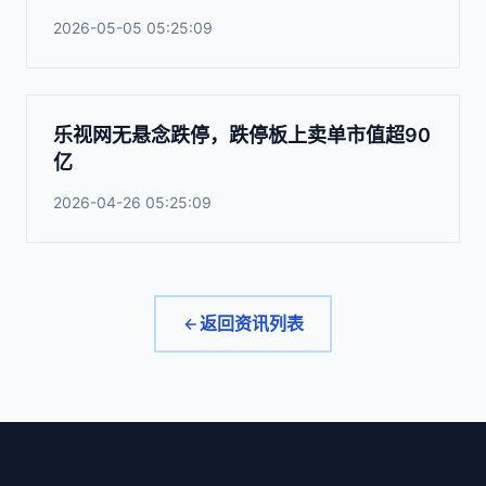
2026-05-05 05:25:09
乐视网无悬念跌停，跌停板上卖单市值超90
亿
2026-04-26 05:25:09
返回资讯列表