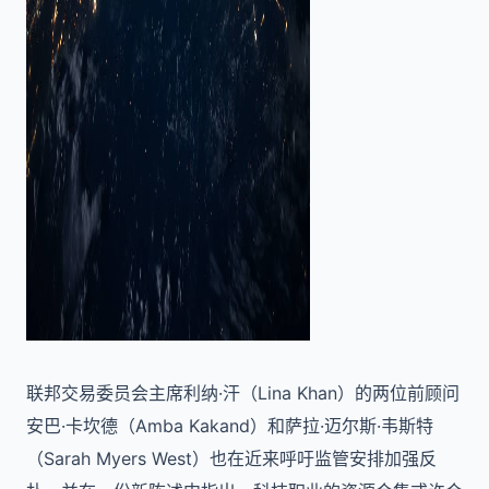
联邦交易委员会主席利纳·汗（Lina Khan）的两位前顾问
安巴·卡坎德（Amba Kakand）和萨拉·迈尔斯·韦斯特
（Sarah Myers West）也在近来呼吁监管安排加强反