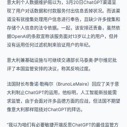
意大利个人数据维护局以为，3月20日ChatGPT渠道呈
现了用户对话数据和付款服务付出信息丢掉状况。而该渠
道没有就搜集处理用户信息进行奉告，且缺少许多搜集和
存储个人信息的法令依据。一起，该安排还责备，虽然依
据OpenAI的条款宣称该服务面对13岁以上的用户，但并
没有运用任何过滤机制来验证用户的年纪。
意大利兼基础设施与可继续交通部长马泰奥·萨尔维尼批
评了本国监管安排的决议，称其反响过度。
法国财长布鲁诺·勒梅尔（BrunoLeMaire）回应了关于意
大利制止ChatGPT的运用，他标明，人工智能新技能需
求监管，由于会面对许多品德方面的应战，但法国不期望
像意大利那样阻挠对ChatGPT的拜访。
“我以为咱们有必要敏捷开端反思ChatGPT的最佳监管方