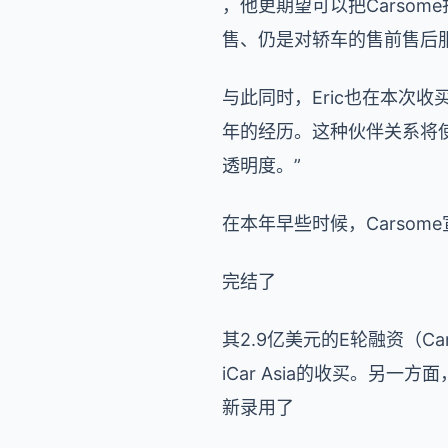
，他更期望可以把Carso
售、仍是对轿车的售前售后服
与此同时，Eric也在本次收
年的经历。这种伙伴关系将使
透明度。”
在本年早些时候，
Carsome
完结了
其
2.9
亿美元的
E
轮融资（
Ca
iCar Asia
的收买。另一方面
新录用了