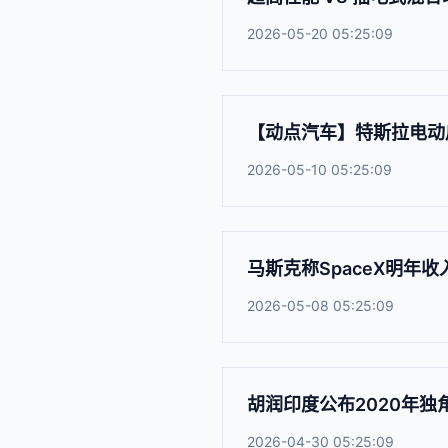
2026-05-20 05:25:09
【动点汽车】特斯拉电动
2026-05-10 05:25:09
马斯克称SpaceX明年收
2026-05-08 05:25:09
胡润印度公布2020年
2026-04-30 05:25:09