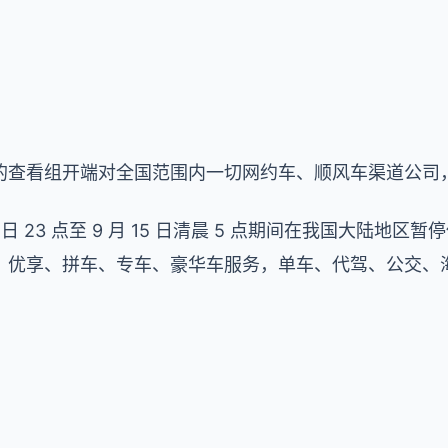
的查看组开端对全国范围内一切网约车、顺风车渠道公司
 23 点至 9 月 15 日清晨 5 点期间在我国大陆地区暂停供给深
、优享、拼车、专车、豪华车服务，单车、代驾、公交、