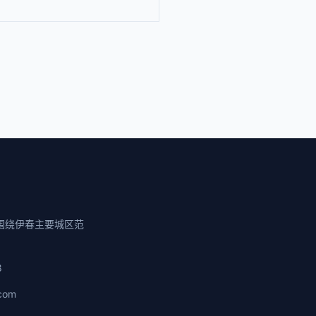
围绕伊春主要城区范
8
com