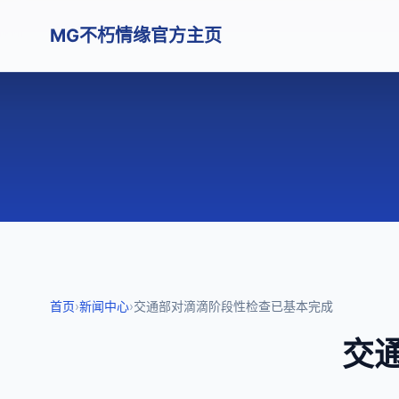
MG不朽情缘官方主页
首页
›
新闻中心
›
交通部对滴滴阶段性检查已基本完成
交