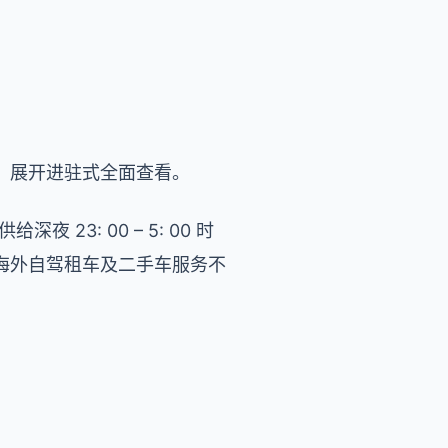
，展开进驻式全面查看。
夜 23: 00 – 5: 00 时
海外自驾租车及二手车服务不