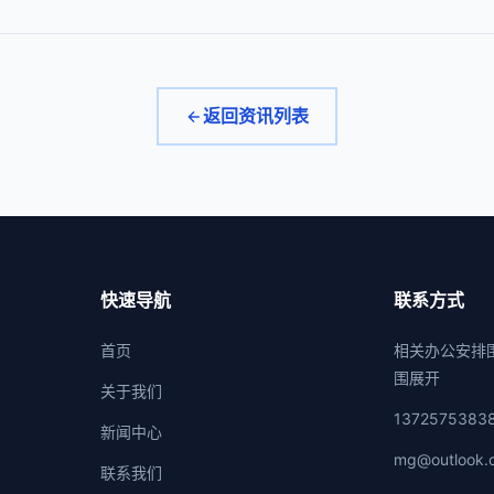
返回资讯列表
快速导航
联系方式
首页
相关办公安排
围展开
关于我们
1372575383
新闻中心
mg@outlook.
联系我们