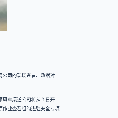
滴公司的现场查看、数据对
顺风车渠道公司将从今日开
项作业查看组的进驻安全专项