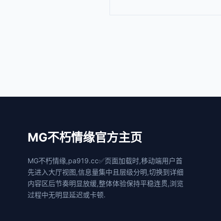
MG不朽情缘官方主页
MG不朽情缘,pa919.cc✅页面加载时,移动端用户首
先进入大厅视图,信息量集中且层级分明,切换到详细
内容区后节奏明显放缓,整体体验保持平稳连贯,浏览
过程中无明显延迟或卡顿.