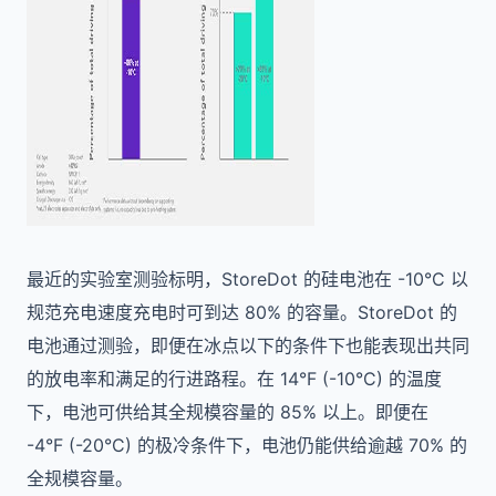
最近的实验室测验标明，StoreDot 的硅电池在 -10°C 以
规范充电速度充电时可到达 80% 的容量。StoreDot 的
电池通过测验，即便在冰点以下的条件下也能表现出共同
的放电率和满足的行进路程。在 14°F (-10°C) 的温度
下，电池可供给其全规模容量的 85% 以上。即便在
-4°F (-20°C) 的极冷条件下，电池仍能供给逾越 70% 的
全规模容量。