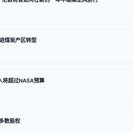
推进煤炭产区转型
入将超过NASA预算
es多数股权