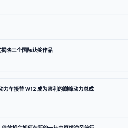
式揭晓三个国际获奖作品
合动力车接替 W12 成为宾利的巅峰动力总成
2，伦敦将会如何在新的一年中继续逆风前行