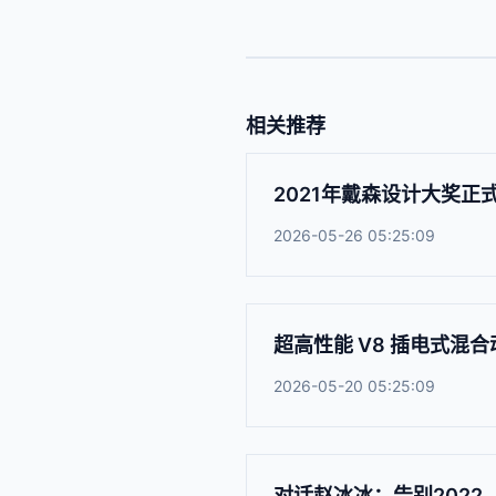
相关推荐
2021年戴森设计大奖正
2026-05-26 05:25:09
超高性能 V8 插电式混
2026-05-20 05:25:09
对话赵冰冰：告别202