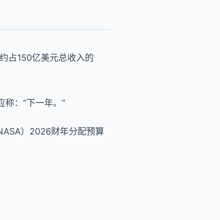
，约占150亿美元总收入的
应称：“下一年。”
SA）2026财年分配预算