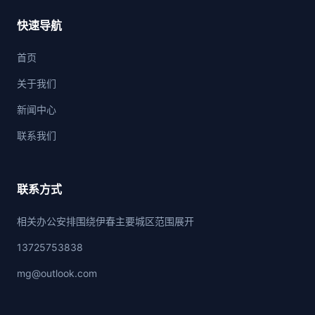
快速导航
首页
关于我们
新闻中心
联系我们
联系方式
相关办公安排围绕伊春主要城区范围展开
13725753838
mg@outlook.com