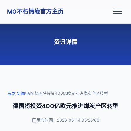
MG不朽情缘官方主页
资讯详情
首页
›
新闻中心
›
德国将投资400亿欧元推进煤炭产区转型
德国将投资400亿欧元推进煤炭产区转型
发布时间：2026-05-14 05:25:09