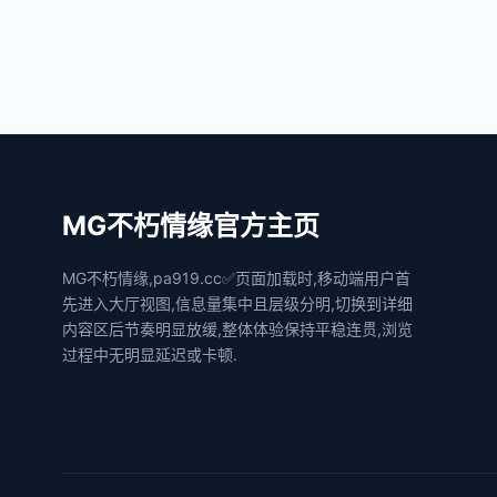
MG不朽情缘官方主页
MG不朽情缘,pa919.cc✅页面加载时,移动端用户首
先进入大厅视图,信息量集中且层级分明,切换到详细
内容区后节奏明显放缓,整体体验保持平稳连贯,浏览
过程中无明显延迟或卡顿.