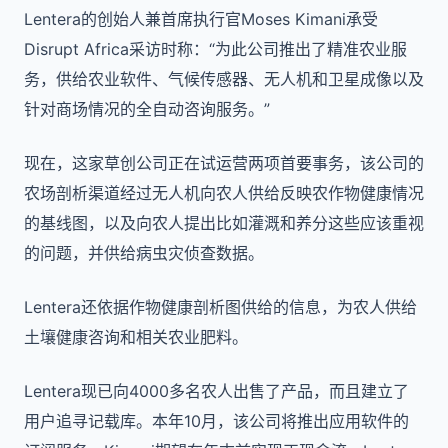
Lentera的创始人兼首席执行官Moses Kimani承受
Disrupt Africa采访时称：“为此公司推出了精准农业服
务，供给农业软件、气候传感器、无人机和卫星成像以及
针对商场情况的全自动咨询服务。”
现在，这家草创公司正在试运营两项首要事务，该公司的
农场剖析渠道经过无人机向农人供给反映农作物健康情况
的基线图，以及向农人提出比如灌溉和养分这些应该重视
的问题，并供给病虫灾侦查数据。
Lentera还依据作物健康剖析图供给的信息，为农人供给
土壤健康咨询和相关农业肥料。
Lentera现已向4000多名农人出售了产品，而且建立了
用户追寻记载库。本年10月，该公司将推出应用软件的