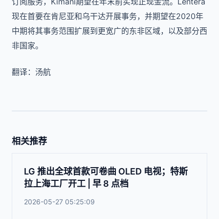
订阅服务，Kimani期望在年末前实现正现金流。Lentera
现在首要在肯尼亚和乌干达开展事务，并期望在2020年
中期将其事务范围扩展到更宽广的东非区域，以及部分西
非国家。
翻译：汤航
相关推荐
LG 推出全球首款可卷曲 OLED 电视；特斯
拉上海工厂开工 | 早 8 点档
2026-05-27 05:25:09