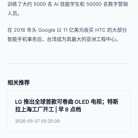
训练了大约 5000 名 AI 技能学生和 50000 名数字营销
人员。
在 2018 年头 Google 以 11 亿美元收买 HTC 的大部分
智能手机事务后，台湾成为其最大的亚洲工程中心。
相关推荐
LG 推出全球首款可卷曲 OLED 电视；特斯
拉上海工厂开工 | 早 8 点档
2026-05-27 05:25:09