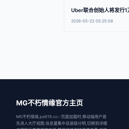
Uber联合创始人将发行
2026-05-23 05:25:08
MG不朽情缘官方主页
MG不朽情缘,pa919.cc✅页面加载时,移动端用户首
先进入大厅视图,信息量集中且层级分明,切换到详细