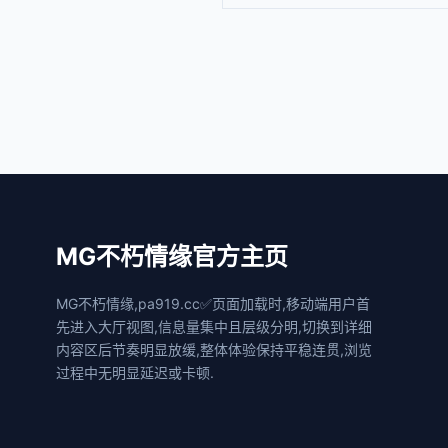
MG不朽情缘官方主页
MG不朽情缘,pa919.cc✅页面加载时,移动端用户首
先进入大厅视图,信息量集中且层级分明,切换到详细
内容区后节奏明显放缓,整体体验保持平稳连贯,浏览
过程中无明显延迟或卡顿.