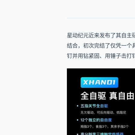
星动纪元近来发布了其自主研
结合，
初次
完结了仅凭一个
钉并用钻紧固、用锤子击打