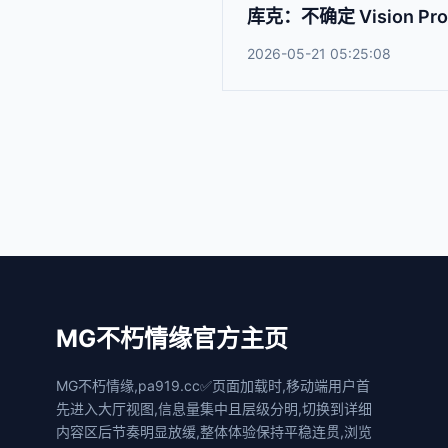
库克：不确定 Vision
2026-05-21 05:25:08
MG不朽情缘官方主页
MG不朽情缘,pa919.cc✅页面加载时,移动端用户首
先进入大厅视图,信息量集中且层级分明,切换到详细
内容区后节奏明显放缓,整体体验保持平稳连贯,浏览