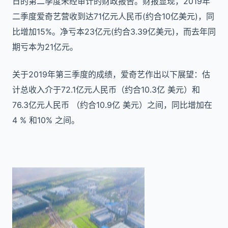
日的第二季度未经审计的财政报告。财报显现，2019年
二季度爱奇艺营收到达71亿元人民币(约合10亿美元)，同
比增加15%。净亏本23亿元(约合3.39亿美元)，而去年同
期亏本为21亿元。
关于2019年第三季度的成绩，爱奇艺作出以下展望：估
计总收入介于72.1亿元人民币（约合10.3亿 美元）和
76.3亿元人民币 （约合10.9亿 美元）之间，同比增加在
4 % 和10% 之间。