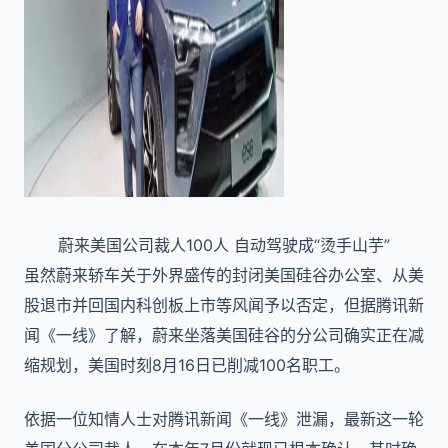
蔚来美国公司裁人100人 自动驾驶成“烫手山芋”
虽然蔚来轿车关于外界盛传的封闭美国硅谷办公室、从美
股退市并回国内科创板上市等风闻予以否定，但据腾讯新
闻《一线》了解，蔚来坐落美国硅谷的分公司确实正在减
缩规划，美国时刻8月16日已削减100名职工。
依据一位知情人士对腾讯新闻《一线》泄漏，最新这一轮