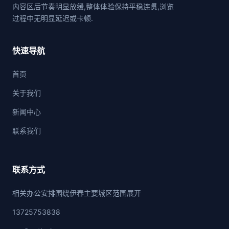
内容区后节奏明显放缓,整体体验保持平稳连贯,浏览
过程中无明显延迟或卡顿.
快速导航
首页
关于我们
新闻中心
联系我们
联系方式
相关办公安排围绕伊春主要城区范围展开
13725753838