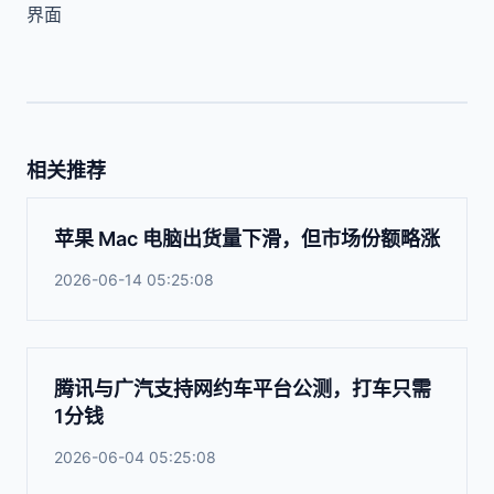
界面
相关推荐
苹果 Mac 电脑出货量下滑，但市场份额略涨
2026-06-14 05:25:08
腾讯与广汽支持网约车平台公测，打车只需
1分钱
2026-06-04 05:25:08