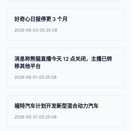
好奇心日报停更 3 个月
2026-06-03 05:25:08
消息称熊猫直播今天 12 点关闭，主播已转
移其他平台
2026-06-01 05:25:08
福特汽车计划开发新型混合动力汽车
2026-05-31 05:25:08