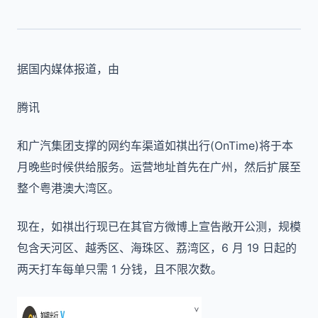
据国内媒体报道，由
腾讯
和广汽集团支撑的网约车渠道如祺出行(OnTime)将于本
月晚些时候供给服务。运营地址首先在广州，然后扩展至
整个粤港澳大湾区。
现在，如祺出行现已在其官方微博上宣告敞开公测，规模
包含天河区、越秀区、海珠区、荔湾区，6 月 19 日起的
两天打车每单只需 1 分钱，且不限次数。