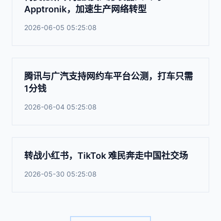
Apptronik，加速生产网络转型
2026-06-05 05:25:08
腾讯与广汽支持网约车平台公测，打车只需
1分钱
2026-06-04 05:25:08
转战小红书，TikTok 难民奔走中国社交场
2026-05-30 05:25:08