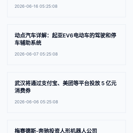
2026-06-16 05:25:08
动点汽车详解：起亚EV6电动车的驾驶和停
车辅助系统
2026-06-07 05:25:08
武汉将通过支付宝、美团等平台投放 5 亿元
消费券
2026-06-06 05:25:08
梅赛德斯-奔驰投资人形机器人公司