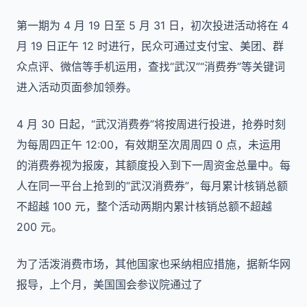
第一期为 4 月 19 日至 5 月 31 日，初次投进活动将在 4
月 19 日正午 12 时进行，民众可通过支付宝、美团、群
众点评、微信等手机运用，查找“武汉”“消费券”等关键词
进入活动页面参加领券。
4 月 30 日起，“武汉消费券”将按周进行投进，抢券时刻
为每周四正午 12:00，有效期至次周周四 0 点，未运用
的消费券视为报废，其额度投入到下一周资金总量中。每
人在同一平台上抢到的“武汉消费券”，每月累计核销总额
不超越 100 元，整个活动两期内累计核销总额不超越
200 元。
为了活泼消费市场，其他国家也采纳相应措施，据新华网
报导，上个月，美国国会参议院通过了