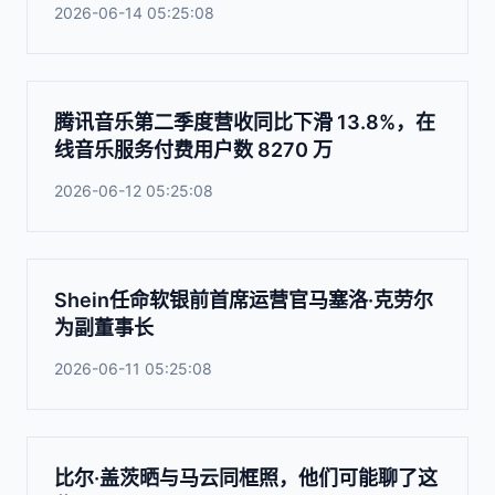
2026-06-14 05:25:08
腾讯音乐第二季度营收同比下滑 13.8%，在
线音乐服务付费用户数 8270 万
2026-06-12 05:25:08
Shein任命软银前首席运营官马塞洛·克劳尔
为副董事长
2026-06-11 05:25:08
比尔·盖茨晒与马云同框照，他们可能聊了这