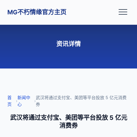
MG不朽情缘官方主页
资讯详情
首
新闻中
武汉将通过支付宝、美团等平台投放 5 亿元消费
›
›
页
心
券
武汉将通过支付宝、美团等平台投放 5 亿元
消费券