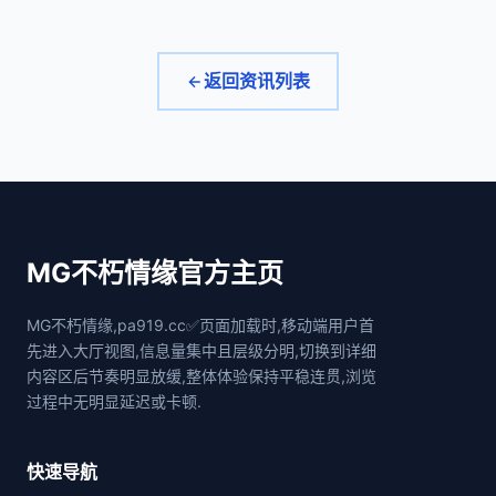
返回资讯列表
MG不朽情缘官方主页
MG不朽情缘,pa919.cc✅页面加载时,移动端用户首
先进入大厅视图,信息量集中且层级分明,切换到详细
内容区后节奏明显放缓,整体体验保持平稳连贯,浏览
过程中无明显延迟或卡顿.
快速导航