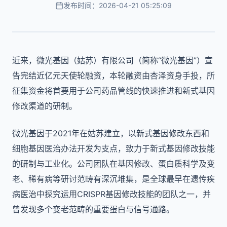
发布时间：2026-04-21 05:25:09
近来，微光基因（姑苏）有限公司（简称“微光基因”）宣
告完结近亿元天使轮融资，本轮融资由杏泽资身手投，所
征集资金将首要用于公司药品管线的快速推进和新式基因
修改渠道的研制。
微光基因于2021年在姑苏建立，以新式基因修改东西和
细胞基因医治办法开发为支点，致力于新式基因修改技能
的研制与工业化。公司团队在基因修改、蛋白质科学及变
老、稀有病等研讨范畴有深沉堆集，是全球最早在遗传疾
病医治中探究运用CRISPR基因修改技能的团队之一，并
曾发现多个变老范畴的重要蛋白与信号通路。