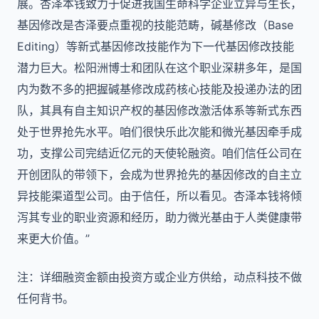
展。杏泽本钱致力于促进我国生命科学企业立异与生长，
基因修改是杏泽要点重视的技能范畴，碱基修改（Base
Editing）等新式基因修改技能作为下一代基因修改技能
潜力巨大。松阳洲博士和团队在这个职业深耕多年，是国
内为数不多的把握碱基修改成药核心技能及投递办法的团
队，其具有自主知识产权的基因修改激活体系等新式东西
处于世界抢先水平。咱们很快乐此次能和微光基因牵手成
功，支撑公司完结近亿元的天使轮融资。咱们信任公司在
开创团队的带领下，会成为世界抢先的基因修改的自主立
异技能渠道型公司。由于信任，所以看见。杏泽本钱将倾
泻其专业的职业资源和经历，助力微光基由于人类健康带
来更大价值。”
注：详细融资金额由投资方或企业方供给，动点科技不做
任何背书。