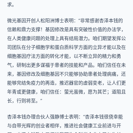
求。
微光基因开创人松阳洲博士表明：“非常感谢杏泽本钱的
信赖和鼎力支撑！基因修改是具有突破性价值的办法学，
在人类健康问题的处理上具有结局潜力。咱们期望发挥公
司团队在分子细胞学和蛋白质科学方面的立异才能以及在
细胞基因疗法方面的转化才能，以不断立异的精力和勇
气，研制出更多谋福于患者的技能和产品。咱们信任在未
来，基因修改及细胞基因不只能够协助患者处理病痛，还
能够完结免疫力的再造，推迟器官的虚弱变老，让人们更
年青或更健康，咱们信任：萤光虽微，愿为其芒；道阻且
长，行则将至。”
杏泽本钱办理合伙人强静博士表明：“杏泽本钱很侥幸能
与自带光辉的创业者相伴，推进社会健康工业前进与开