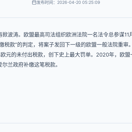
发布时间：2026-04-20 05:25:09
再掀波涛。欧盟最高司法组织欧洲法院一名法令总参谋11
缴税款”的判定，将案子发回下一级的欧盟一般法院重审。
亿欧元的未付出税款，创下史上最大罚单。2020年，欧
爱尔兰政府补缴这笔税款。