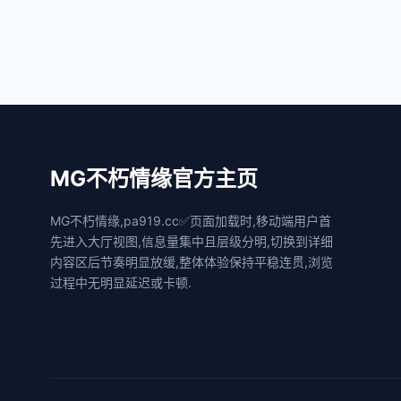
MG不朽情缘官方主页
MG不朽情缘,pa919.cc✅页面加载时,移动端用户首
先进入大厅视图,信息量集中且层级分明,切换到详细
内容区后节奏明显放缓,整体体验保持平稳连贯,浏览
过程中无明显延迟或卡顿.