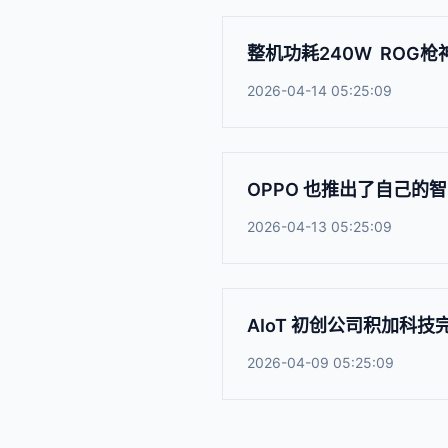
整机功耗240W ROG枪
2026-04-14 05:25:09
OPPO 也推出了自己的
2026-04-13 05:25:09
AIoT 初创公司积加科技完
2026-04-09 05:25:09