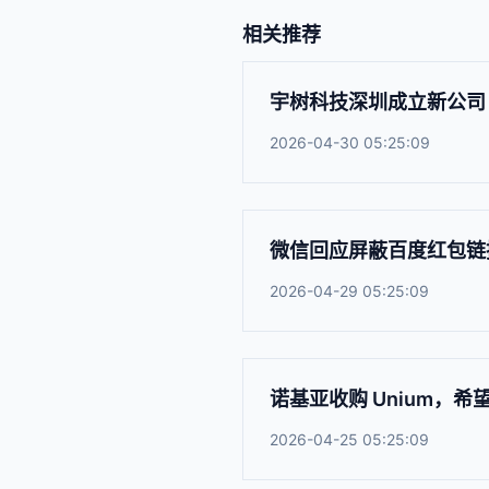
相关推荐
宇树科技深圳成立新公司
2026-04-30 05:25:09
微信回应屏蔽百度红包链
2026-04-29 05:25:09
诺基亚收购 Unium，希望利
2026-04-25 05:25:09