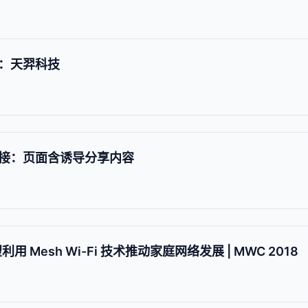
：天羿科技
接：页面含诱导分享内容
用 Mesh Wi-Fi 技术推动家庭网络发展 | MWC 2018