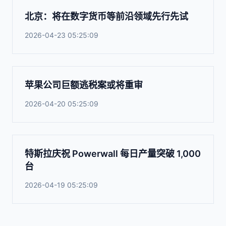
北京：将在数字货币等前沿领域先行先试
2026-04-23 05:25:09
苹果公司巨额逃税案或将重审
2026-04-20 05:25:09
特斯拉庆祝 Powerwall 每日产量突破 1,000
台
2026-04-19 05:25:09