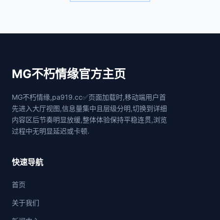
MG不朽情缘官方主页
MG不朽情缘,pa919.cc✅页面加载时,移动端用户首
先进入大厅视图,信息量集中且层级分明,切换到详细
内容区后节奏明显放缓,整体体验保持平稳连贯,浏览
过程中无明显延迟或卡顿.
快速导航
首页
关于我们