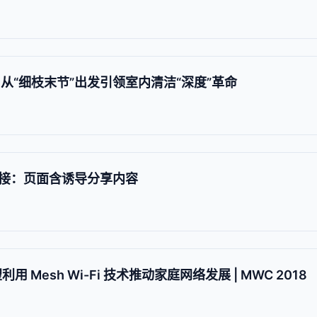
从“细枝末节”出发引领室内清洁“深度”革命
接：页面含诱导分享内容
用 Mesh Wi-Fi 技术推动家庭网络发展 | MWC 2018