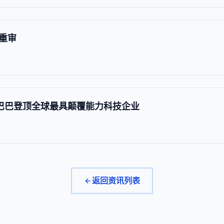
重审
里巴巴登顶全球最具颠覆能力科技企业
返回资讯列表