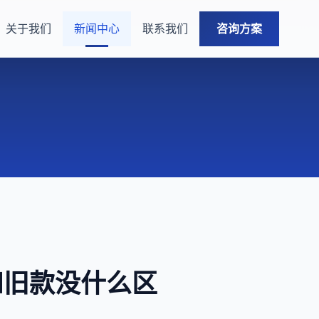
关于我们
新闻中心
联系我们
咨询方案
和旧款没什么区