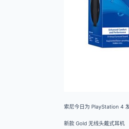
索尼今日为 PlayStation 4
新款 Gold 无线头戴式耳机