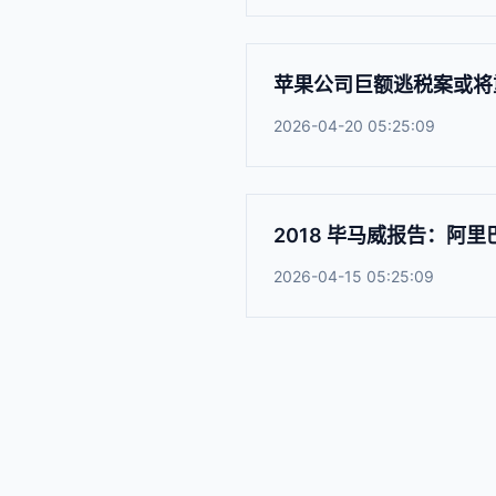
苹果公司巨额逃税案或将
2026-04-20 05:25:09
2018 毕马威报告：阿
2026-04-15 05:25:09