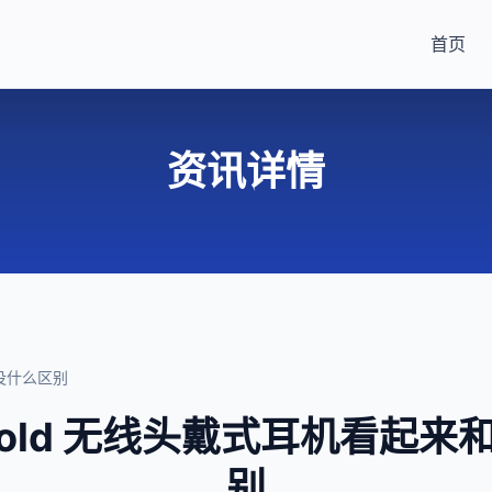
首页
资讯详情
没什么区别
Gold 无线头戴式耳机看起来
别