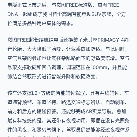
电版正式上市之后，与岚图FREE标准版、岚图FREE
DNA一起组成了我国首个高端智能电动SUV宗族，全方
位满意多品种用户集体的需求。
岚图FREE超长续航纯电版还换装了米其林PRIMACY 4静
音轮胎，大大降低了胎噪，让驾乘愈加舒适。与此同时，
空气悬架的参加也让其在杂乱路面下的舒适度倍增。空气
悬架支撑软硬和凹凸调理，调理范围在100mm，并且能
够结合驾驭形式进行智能升降和软硬改变。
该车还支撑L2+等级的智能辅佐驾驭，具有并线辅佐、车
道违背预警、车道坚持、路途交通标志辨认、自动刹车、
前方和后方的磕碰预警。还能够完成AR实景导航，愈加
赋有科技感的是，其还带有夜视功用，即便在没有光照条
件的黑夜，和恶劣气候下，驾驭员仍然能够经过夜视体系