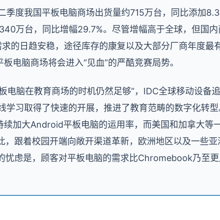
二季度我国平板电脑商场出货量约715万台，同比添加8.3
340万台，同比增幅29.7%。尽管增幅高于全球，但国
场需求的日趋安稳，途径库存的康复以及大部分厂商年度最
板电脑商场将会进入“见血”的严酷竞赛局势。
板电脑在教育商场的时机仍然足够”，IDC全球移动设备
j表明: “在线学习取得了快速的开展，推进了教育范畴的数字
续加大Android平板电脑的运用率，而美国和加拿大
尽管如此，跟着校园开端向敞开渠道革新，欧洲地区以及一些
更大的忧虑是，顾客对平板电脑的需求比Chromebook乃