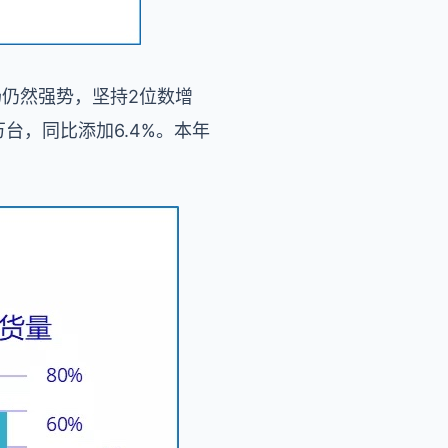
商场仍然强势，坚持2位数增
台，同比添加6.4%。本年