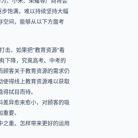
华为、小米、荣耀等厂商将会
逐步饱满，难以持续坚持大幅
存空间，能够从以下方面考
打击。如果把“教育资源”看
没有下降，究竟高考、中考的
而顾客关于教育资源的需求仍
动使得线上教育资源难以获取
值得拭目而待。
料差异愈来愈小，对顾客的吸
加重要。
中之重。怎样带来更好的运用
。