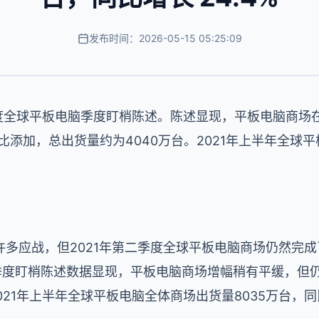
发布时间：2026-05-15 05:25:09
第二季度全球平板电脑季度盯梢陈述。陈述显现，平板电脑商场在
比添加，总出货量约为4040万台。2021年上半年全球平
许多应战，但2021年第二季度全球平板电脑商场仍然完
季度盯梢陈述数据显现，平板电脑商场增幅稍有平缓，但仍
021年上半年全球平板电脑全体商场出货量8035万台，同比