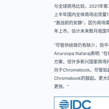
与全球商场比较，2021年第
上半年国内全体商场出货量1
“激战前的安静”。因为商
年上市，估计未来数月我国平
“尽管供给链仍有缺少，但平
Anuroopa Natara
方案，但许多新兴国家商场持
向于Chromebook。
Chromebook的鼓起。
更快。”