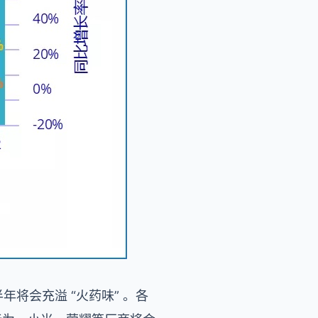
将会充溢 “火药味” 。各