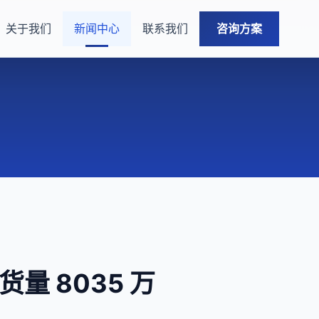
关于我们
新闻中心
联系我们
咨询方案
量 8035 万