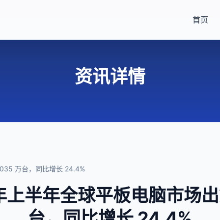
首页
资讯详情
35 万台，同比增长 24.4%
1 年上半年全球平板电脑市场出货
台，同比增长 24.4%