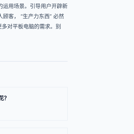
的运用场景。引导用户开辟新
客， “生产力东西” 必然
更多对平板电脑的需求。别
。
花？