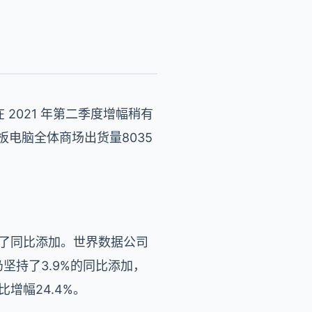
 2021 年第二季度增幅稍有
板电脑全体商场出货量8035
成了同比添加。世界数据公司
坚持了3.9%的同比添加，
增幅24.4%。