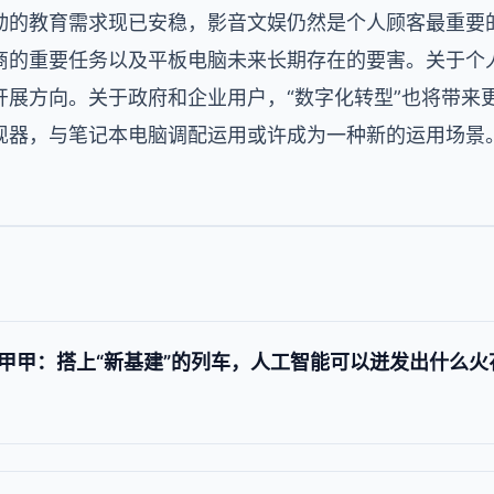
动的教育需求现已安稳，影音文娱仍然是个人顾客最重要
的重要任务以及平板电脑未来长期存在的要害。关于个人顾
开展方向。关于政府和企业用户，“数字化转型”也将带来
现器，与笔记本电脑调配运用或许成为一种新的运用场景
甲甲：搭上“新基建”的列车，人工智能可以迸发出什么火