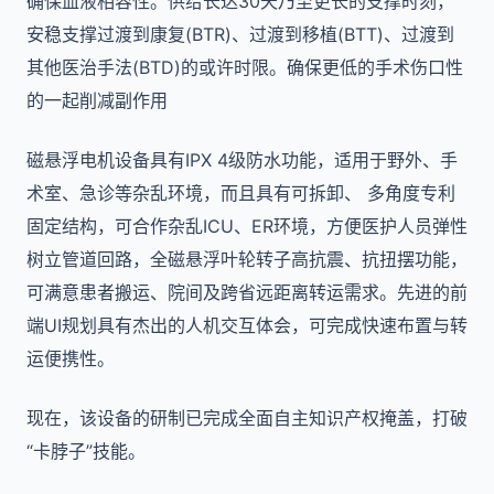
确保血液相容性。供给长达30天乃至更长的支撑时刻，
安稳支撑过渡到康复(BTR)、过渡到移植(BTT)、过渡到
其他医治手法(BTD)的或许时限。确保更低的手术伤口性
的一起削减副作用
磁悬浮电机设备具有IPX 4级防⽔功能，适用于野外、手
术室、急诊等杂乱环境，而且具有可拆卸、 多角度专利
固定结构，可合作杂乱ICU、ER环境，⽅便医护人员弹性
树立管道回路，全磁悬浮叶轮转子高抗震、抗扭摆功能，
可满意患者搬运、院间及跨省远距离转运需求。先进的前
端UI规划具有杰出的人机交互体会，可完成快速布置与转
运便携性。
现在，该设备的研制已完成全面自主知识产权掩盖，打破
“卡脖子”技能。