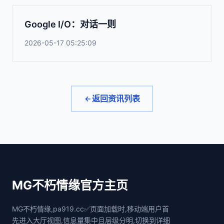
Google I/O：对话一则
2026-05-17 05:25:09
返回资讯列表
MG不朽情缘官方主页
MG不朽情缘,pa919.cc✅页面加载时,移动端用户首
先进入大厅视图,信息量集中且层级分明,切换到详细