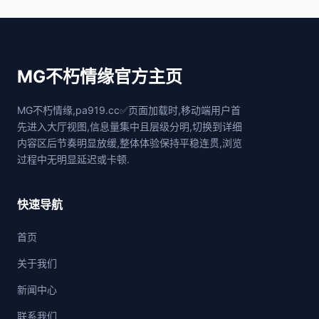
MG不朽情缘官方主页
MG不朽情缘,pa919.cc✅页面加载时,移动端用户首
先进入大厅视图,信息量集中且层级分明,切换到详细
内容区后节奏明显放缓,整体体验保持平稳连贯,浏览
过程中无明显延迟或卡顿.
快速导航
首页
关于我们
新闻中心
联系我们