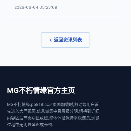
2026-06-04 05:25:09
返回资讯列表
MG不朽情缘官方主页
MG不朽情缘,pa919.cc✅页面加载时,移动端用户首
先进入大厅视图,信息量集中且层级分明,切换到详细
内容区后节奏明显放缓,整体体验保持平稳连贯,浏览
过程中无明显延迟或卡顿.