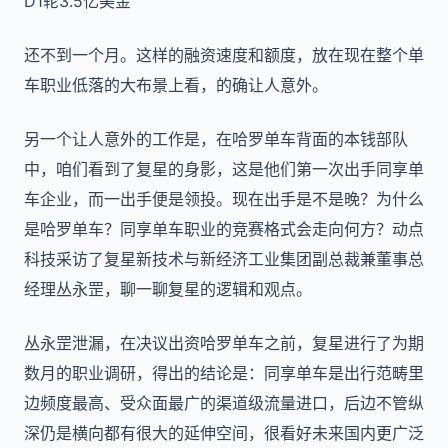
D1轮3.5亿美金
还不到一个月。这样的融资速度和额度，放在现在整个单
车职业低落的大布景上看，的确让人意外。
另一个让人意外的工作是，在哈罗单车背面的本钱部队
中，咱们看到了复星的身影，这是他们第一次出手同享单
车企业，而一出手便是领投。现在出手是不是晚？为什么
是哈罗单车？同享单车职业的竞赛格式会走向何方？动点
科技采访了复星新技术与新经济工业集团副总裁兼董事总
经理丛永罡，聊一聊复星的逻辑和观点。
丛永罡泄漏，在决议出资哈罗单车之前，复星进行了为期
数月的职业调研，得出的结论是：同享单车是出行范畴里
边频度最高、受众面最广的渠道级流量进口，后边不管纵
深仍是横向都有很大的延伸空间，很看好未来国内更广泛