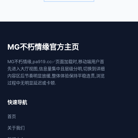
MG不朽情缘官方主页
MG不朽情缘,pa919.cc✅页面加载时,移动端用户首
先进入大厅视图,信息量集中且层级分明,切换到详细
内容区后节奏明显放缓,整体体验保持平稳连贯,浏览
过程中无明显延迟或卡顿.
快速导航
首页
关于我们