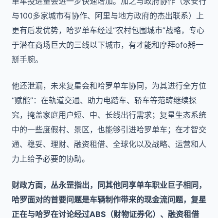
单车投进量会进一步快速增加。加之与政府协作（永安行
与100多家城市有协作、阿里与地方政府的杰出联系）上
更有后发优势，哈罗单车经过“农村包围城市”战略，专心
于潜在商场巨大的三线以下城市，有才能和摩拜ofo掰一
掰手腕。
他还泄漏，未来复星会和哈罗单车协同，为其进行全方位
“赋能”：在轨道交通、助力电踏车、轿车等范畴继续探
究，掩盖家庭用户短、中、长线出行需求；复星生态系统
中的一些度假村、景区，也能够引进哈罗单车；在才智交
通、稳妥、理财、融资租借、全球化以及战略、运营和人
力上给予必要的协助。
财政方面，丛永罡指出，同其他同享单车职业巨子相同，
哈罗面对的首要问题是车辆制作带来的现金流问题，复星
正在与哈罗在讨论经过ABS（财物证券化）、融资租借