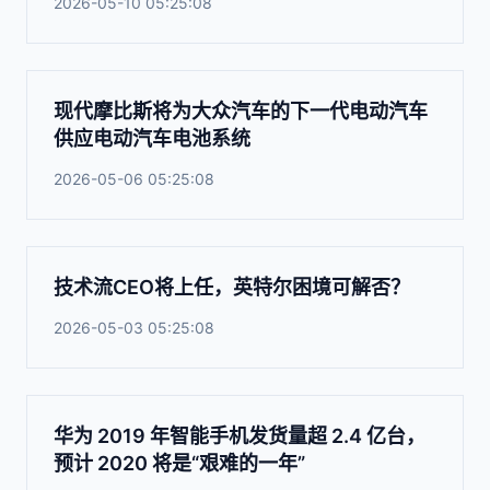
2026-05-10 05:25:08
现代摩比斯将为大众汽车的下一代电动汽车
供应电动汽车电池系统
2026-05-06 05:25:08
技术流CEO将上任，英特尔困境可解否？
2026-05-03 05:25:08
华为 2019 年智能手机发货量超 2.4 亿台，
预计 2020 将是“艰难的一年”