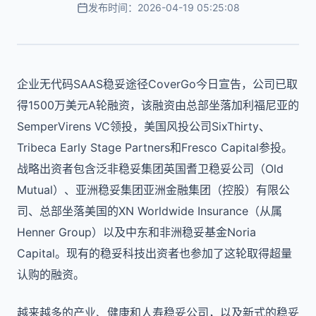
发布时间：2026-04-19 05:25:08
企业无代码SAAS稳妥途径CoverGo今日宣告，公司已取
得1500万美元A轮融资，该融资由总部坐落加利福尼亚的
SemperVirens VC领投，美国风投公司SixThirty、
Tribeca Early Stage Partners和Fresco Capital参投。
战略出资者包含泛非稳妥集团英国耆卫稳妥公司（Old
Mutual）、亚洲稳妥集团亚洲金融集团（控股）有限公
司、总部坐落美国的XN Worldwide Insurance（从属
Henner Group）以及中东和非洲稳妥基金Noria
Capital。现有的稳妥科技出资者也参加了这轮取得超量
认购的融资。
越来越多的产业、健康和人寿稳妥公司，以及新式的稳妥