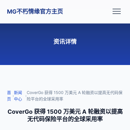
MG不朽情缘官方主页
资讯详情
首
新闻
CoverGo 获得 1500 万美元 A 轮融资以提高无代码保
›
›
页
中心
险平台的全球采用率
CoverGo 获得 1500 万美元 A 轮融资以提高
无代码保险平台的全球采用率