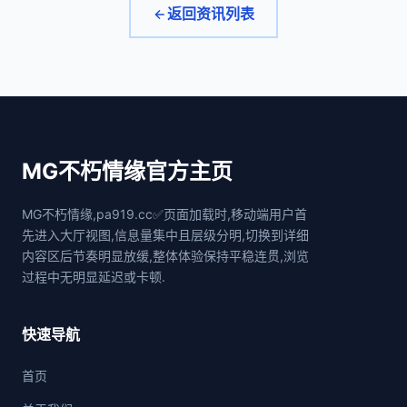
返回资讯列表
MG不朽情缘官方主页
MG不朽情缘,pa919.cc✅页面加载时,移动端用户首
先进入大厅视图,信息量集中且层级分明,切换到详细
内容区后节奏明显放缓,整体体验保持平稳连贯,浏览
过程中无明显延迟或卡顿.
快速导航
首页