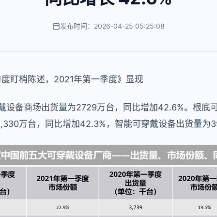
发布时间：2026-04-25 05:25:08
季度盯梢陈述，2021年第一季度》显现
穿戴设备商场出货量为2729万台，同比增加42.6%。根
330万台，同比增加42.3%，智能可穿戴设备出货量为39