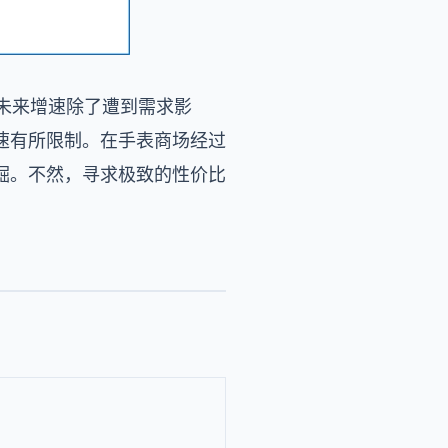
的未来增速除了遭到需求影
速有所限制。在手表商场经过
掘。不然，寻求极致的性价比