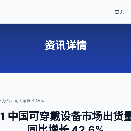
首页
资讯详情
9 万台，同比增长 42.6%
 Q1 中国可穿戴设备市场出货量
同比增长 42.6%