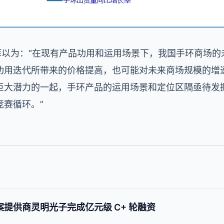
菲以为：“在现有产品功用和运用场景下，我国手环商场
功用迭代所带来的价格提高，也可能对未来商场规模的增
巨大潜力的一起，手环产品的运用场景和定位区隔亟待发
竞赛循环。”
案提供商灵明光子完成亿元级 C+ 轮融资