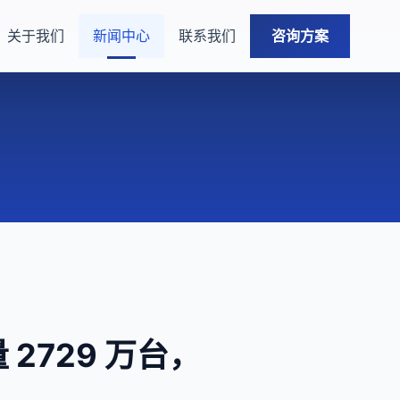
关于我们
新闻中心
联系我们
咨询方案
 2729 万台，