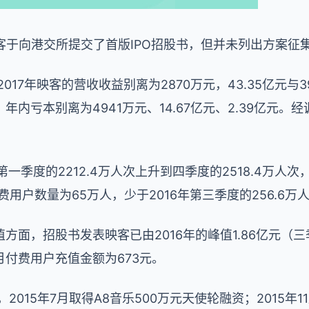
映客于向港交所提交了首版IPO招股书，但并未列出方案征
017年映客的营收收益别离为2870万元，43.35亿元与3
元，年内亏本别离为4941万元、14.67亿元、2.39亿元。经
第一季度的2212.4万人次上升到四季度的2518.4万人次
付费用户数量为65万人，少于2016年第三季度的256.6万
方面，招股书发表映客已由2016年的峰值1.86亿元（三
月付费用户充值金额为673元。
，2015年7月取得A8音乐500万元天使轮融资；2015