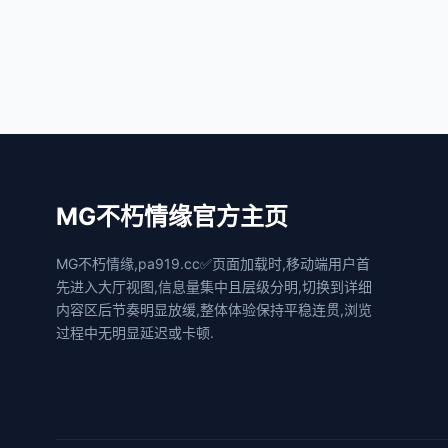
MG不朽情缘官方主页
MG不朽情缘,pa919.cc✅页面加载时,移动端用户首
先进入大厅视图,信息量集中且层级分明,切换到详细
内容区后节奏明显放缓,整体体验保持平稳连贯,浏览
过程中无明显延迟或卡顿.