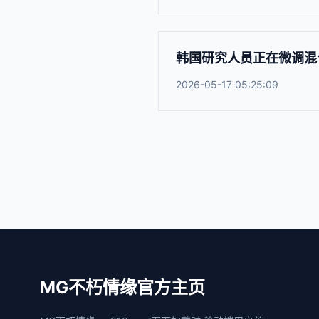
韩国研究人员正在微调混
2026-05-17 05:25:09
MG不朽情缘官方主页