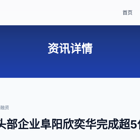
首页
资讯详情
轮融资
头部企业阜阳欣奕华完成超5