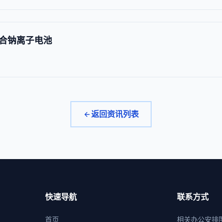
合钠离子电池
返回资讯列表
快速导航
联系方式
首页
相关办公安排