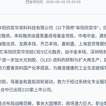
发布时间：2026-06-05 05:25:09
阜阳欣奕华资料科技有限公司（以下简称“阜阳欣奕华”，
 轮融资。本轮融资由盛景嘉成母基金领投，中电中金、建
海智出资、龙鼎本钱、齐芯本钱、嘉和盛、上海昱荧等跟
帮忙阜阳欣奕华完结C轮5亿元融资，由中金本钱、深圳哈
进一步加大光刻胶、OLED 资料的研制与扩大再生产
助力要害资料国产化率提高，为建造健康的工业生态链保
创投，母基金和直投双轮驱动，致力于经过系统化专业服
组合中已出现220家上市公司。
重点布局战略范畴，事关大国博弈，商场潜力巨大。职业数