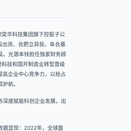
欣奕华科技集团旗下控股子公
投出资、合肥立异投、阜合基
投。光源本钱担任独家财务顾
勃科技和国开制造业转型晋级
，提高企业中心竞争力，以抢占
驾护航。
务深度赋能科创企业发展，出
据显现：2022年，全球面