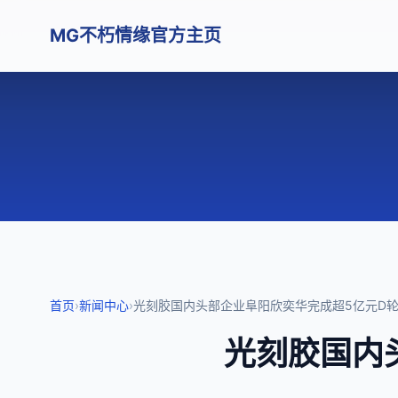
MG不朽情缘官方主页
首页
›
新闻中心
›
光刻胶国内头部企业阜阳欣奕华完成超5亿元D
光刻胶国内