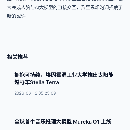
为完成人脑与AI大模型的直接交互，乃至思想沟通拓荒了
新的或许。
相关推荐
拥抱可持续，埃因霍温工业大学推出太阳能
越野车Stella Terra
2026-06-12 05:25:09
全球首个音乐推理大模型 Mureka O1 上线