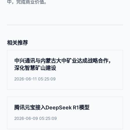
中，完成商业价值。
相关推荐
中兴通讯与内蒙古大中矿业达成战略合作，
深化智慧矿山建设
2026-06-11 05:25:09
腾讯元宝接入DeepSeek R1模型
2026-06-09 05:25:09