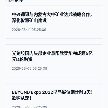
中兴通讯与内蒙古大中矿业达成战略合作，
深化智慧矿山建设
2026-06-11 05:25:09
光刻胶国内头部企业阜阳欣奕华完成超5亿
元D轮融资
2026-06-05 05:25:09
BEYOND Expo 2022早鸟展位倒计时3天！
欲购从速！
2026-05-30 05:25:09