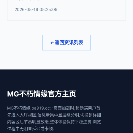
2026-05-19 05:25:09
返回资讯列表
MG不朽情缘官方主页
MG不朽情缘,pa919.cc✅页面加载时,移动端用户首
先进入大厅视图,信息量集中且层级分明,切换到详细
内容区后节奏明显放缓,整体体验保持平稳连贯,浏览
过程中无明显延迟或卡顿.